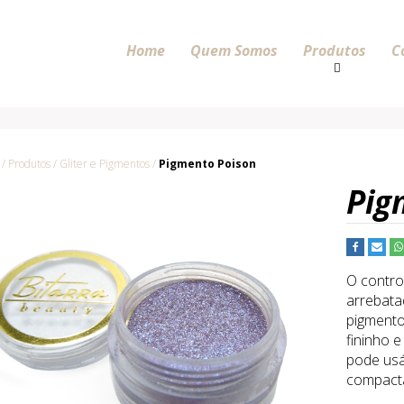
Home
Quem Somos
Produtos
C
 Produtos / Gliter e Pigmentos /
Pigmento Poison
Pig
O contro
arrebata
pigmento
fininho e
pode usá
compacta,