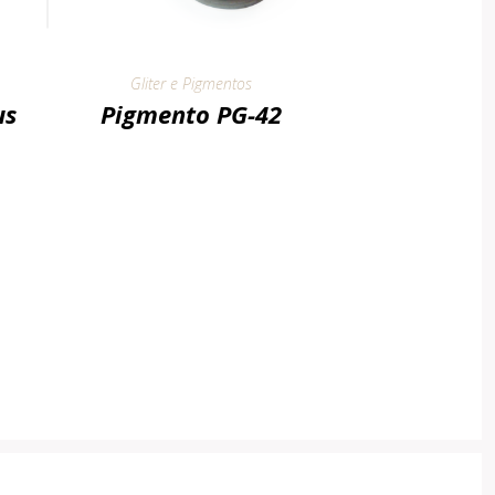
Gliter e Pigmentos
us
Pigmento PG-42