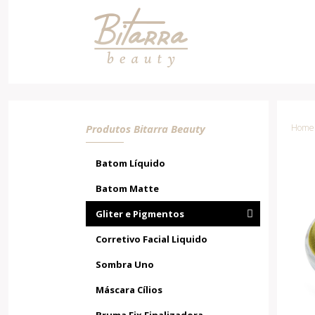
Pigmento Poison
Produtos Bitarra Beauty
Home /
Batom Líquido
Batom Matte
Gliter e Pigmentos
Corretivo Facial Liquido
Sombra Uno
Máscara Cílios