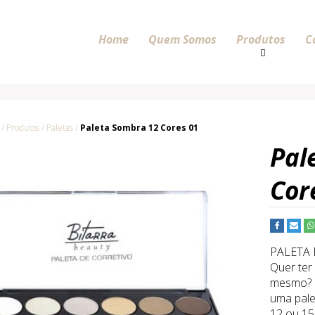
Home
Quem Somos
Produtos
C
 Produtos / Paletas /
Paleta Sombra 12 Cores 01
Pal
Cor
PALETA 
Quer ter
mesmo? E
uma pale
12 ou 15