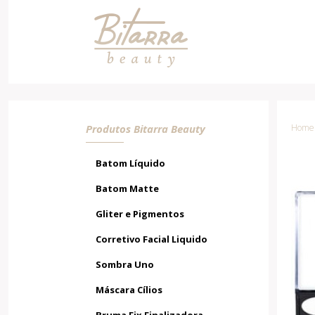
Paleta Sombra 12 Cores 01
Produtos Bitarra Beauty
Home /
Batom Líquido
Batom Matte
Gliter e Pigmentos
Corretivo Facial Liquido
Sombra Uno
Máscara Cílios