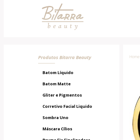
Pó Compacto HD Camuflagem
Ebony
Produtos Bitarra Beauty
Home 
Batom Líquido
Batom Matte
Gliter e Pigmentos
Corretivo Facial Liquido
Sombra Uno
Máscara Cílios