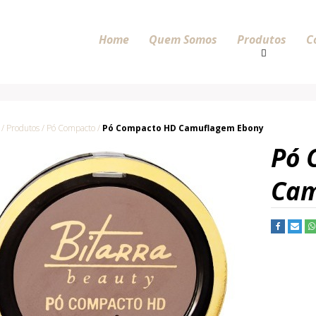
Home
Quem Somos
Produtos
C
/ Produtos / Pó Compacto /
Pó Compacto HD Camuflagem Ebony
Pó 
Cam