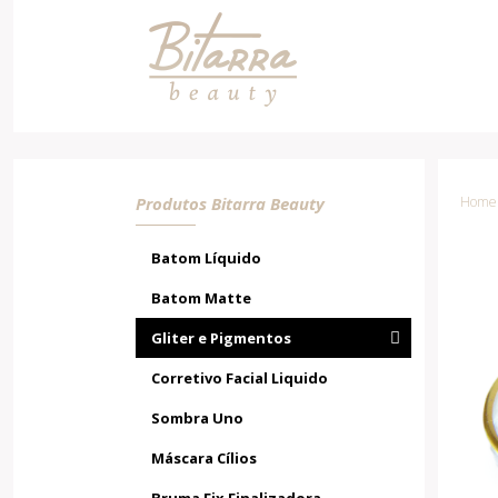
Gliter GL-36
Produtos Bitarra Beauty
Home /
Batom Líquido
Batom Matte
Gliter e Pigmentos
Corretivo Facial Liquido
Sombra Uno
Máscara Cílios